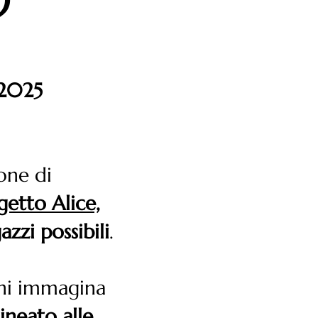
n 2025
one di
etto Alice,
azzi possibili
.
chi immagina
lineato alle