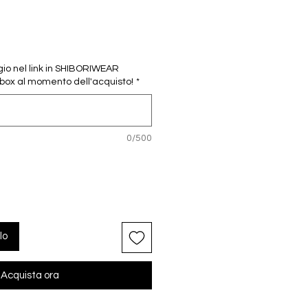
gio nel link in SHIBORIWEAR
l box al momento dell'acquisto!
*
0/500
lo
Acquista ora