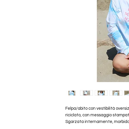
Felpa/abito con vestibilità overs
riciclato, con messaggio stampato 
Sgarzata internamente, morbida 