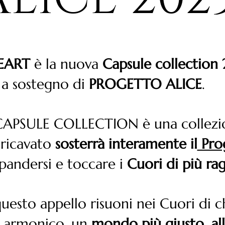
EART
è la nuova
Capsule collectio
a sostegno di
PROGETTO ALICE
.
CAPSULE COLLECTION è una collezi
 ricavato
sosterrà interamente il
Prog
pandersi e toccare i
Cuori di più rag
uesto appello risuoni nei Cuori di 
ù armonico, un
mondo più giusto
,
al