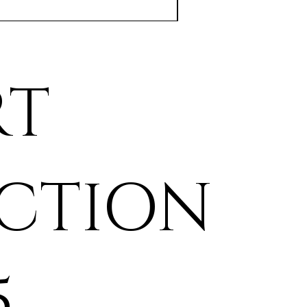
RT
ECTION
5