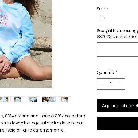
Size
*
Scegli il tuo messag
SS2022 e scrivilo ne
Quantità
*
Aggiungi al carrel
ize, 80% cotone ring-spun e 20% poliestere
sul davanti e logo sul dietro della felpa.
e liscia al tatto esternamente.