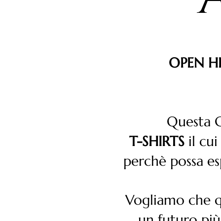
OPEN H
Questa 
T-SHIRTS
il cui
perchè possa es
Vogliamo che q
un futuro pi