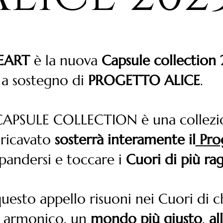
EART
è la nuova
Capsule collectio
a sostegno di
PROGETTO ALICE
.
CAPSULE COLLECTION è una collezi
 ricavato
sosterrà interamente il
Prog
pandersi e toccare i
Cuori di più rag
uesto appello risuoni nei Cuori di 
ù armonico, un
mondo più giusto
,
al