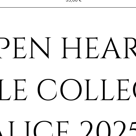
PEN HEA
LE COLL
ALICE 202