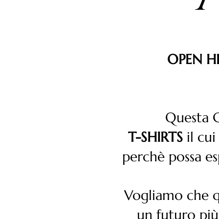
OPEN H
Questa 
T-SHIRTS
il cui
perchè possa es
Vogliamo che q
un futuro pi