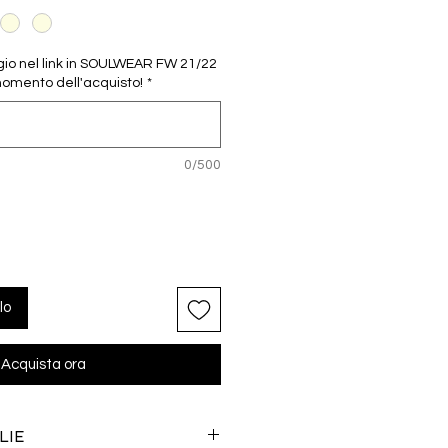
gio nel link in SOULWEAR FW 21/22
 momento dell'acquisto!
*
0/500
lo
Acquista ora
LIE