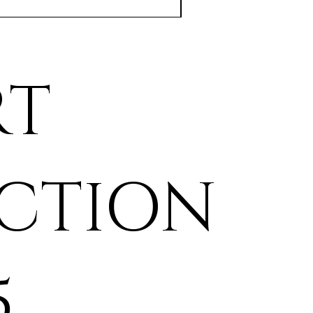
RT
ECTION
5