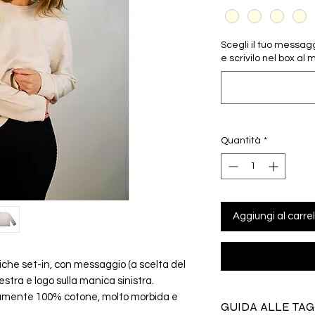
Scegli il tuo messag
e scrivilo nel box al
Quantità
*
Aggiungi al carrel
iche set-in, con messaggio (a scelta del
stra e logo sulla manica sinistra.
amente 100% cotone, molto morbida e
GUIDA ALLE TAG