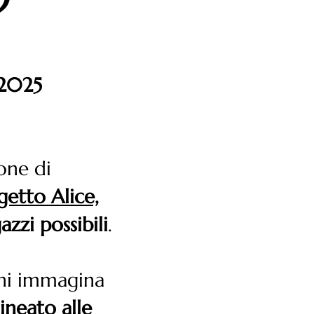
n 2025
one di
etto Alice,
azzi possibili
.
chi immagina
lineato alle