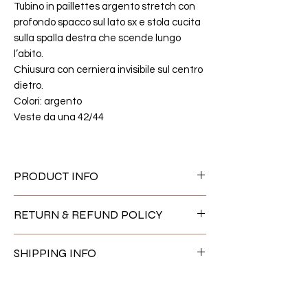
Tubino in paillettes argento stretch con
profondo spacco sul lato sx e stola cucita
sulla spalla destra che scende lungo
l’abito.
Chiusura con cerniera invisibile sul centro
dietro.
Colori: argento
Veste da una 42/44
PRODUCT INFO
Tutti i capi proposti sono pezzi unici
RETURN & REFUND POLICY
sartoriali disegnati e cuciti in Italia
Se desideri cambiare o restituire un
SHIPPING INFO
prodotto, faccelo sapere entro 14 giorni
dalla ricezione.I resi sono soggetti ad
La spedizione viene calcolata al
approvazione dopo aver contattato
momento dell’acquisto. Gli ordini con
info@innerqviet.com, e saranno