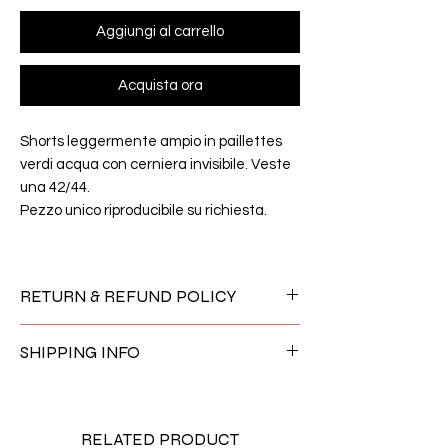
Aggiungi al carrello
Acquista ora
Shorts leggermente ampio in paillettes
verdi acqua con cerniera invisibile. Veste
una 42/44.
Pezzo unico riproducibile su richiesta.
RETURN & REFUND POLICY
Se desideri cambiare o restituire un
SHIPPING INFO
prodotto, faccelo sapere entro 14 giorni
dalla ricezione. I resi sono soggetti ad
La spedizione viene calcolata al
approvazione dopo aver contattato
momento dell’acquisto. Gli ordini con
info@innerqviet.com, e saranno
articoli già disponibili verranno spediti il
RELATED PRODUCT
accettati solo se l’articolo non è utilizzato,